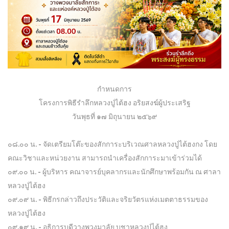
กำหนดการ
โครงการพิธีรำลึกหลวงปู่ไต้ฮง อริยสงฆ์ผู้ประเสริฐ
วันพุธที่ ๑๗ มิถุนายน ๒๕๖๙
๐๘.๐๐ น. - จัดเตรียมโต๊ะของสักการะบริเวณศาลหลวงปู่ไต้ฮงกง โดย
คณะวิชาและหน่วยงาน สามารถนำเครื่องสักการะมาเข้าร่วมได้
๐๙.๐๐ น. - ผู้บริหาร คณาจารย์บุคลากรและนักศึกษาพร้อมกัน ณ ศาลา
หลวงปู่ไต้ฮง
๐๙.๐๙ น. - พิธีกรกล่าวถึงประวัติและจริยวัตรแห่งเมตตาธรรมของ
หลวงปู่ไต้ฮง
๐๙.๑๙ น. - อธิการบดีวางพวงมาลัย บูชาหลวงปู่ไต้ฮง