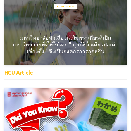
READ NOW
มหาวิทยาลัยหัวเฉียวเฉลิมพระเกียรติเป็น
มหาวิทยาลัยที่ตั้งขึ้นโดย " มูลนิธิฮั้วเคี้ยวป่อเต็ก
เซี่ยงตึ๊ง " ซึ่งเป็นองค์กรการกุศลจีน
HCU Article