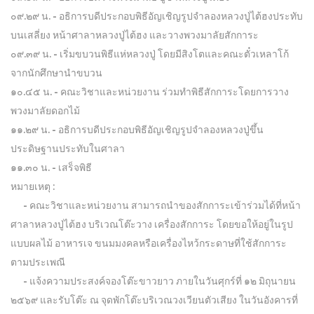
๐๙.๒๙ น. - อธิการบดีประกอบพิธีอัญเชิญรูปจำลองหลวงปู่ไต้ฮงประทับ
บนเสลี่ยง หน้าศาลาหลวงปู่ไต้ฮง และวางพวงมาลัยสักการะ
๐๙.๓๙ น. - เริ่มขบวนพิธีแห่หลวงปู่ โดยมีสิงโตและคณะตั๋วเหลาโก้
จากนักศึกษานำขบวน
๑๐.๔๕ น. - คณะวิชาและหน่วยงาน ร่วมทำพิธีสักการะโดยการวาง
พวงมาลัยดอกไม้
๑๑.๒๙ น. - อธิการบดีประกอบพิธีอัญเชิญรูปจำลองหลวงปู่ขึ้น
ประดิษฐานประทับในศาลา
๑๑.๓๐ น. - เสร็จพิธี
หมายเหตุ :
- คณะวิชาและหน่วยงาน สามารถนำของสักการะเข้าร่วมได้ที่หน้า
ศาลาหลวงปู่ไต้ฮง บริเวณโต๊ะวาง เครื่องสักการะ โดยขอให้อยู่ในรูป
แบบผลไม้ อาหารเจ ขนมมงคลหรือเครื่องไหว้กระดาษที่ใช้สักการะ
ตามประเพณี
- แจ้งความประสงค์จองโต๊ะขาวยาว ภายในวันศุกร์ที่ ๑๒ มิถุนายน
๒๕๖๙ และรับโต๊ะ ณ จุดพักโต๊ะบริเวณวงเวียนตัวเสียง ในวันอังคารที่