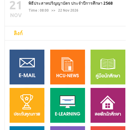
21
พิธีประสาทปริญญาบัตร ประจำปีการศึกษา 2568
Time : 08:00 >> 22 Nov 2026
NOV
ลิงก์