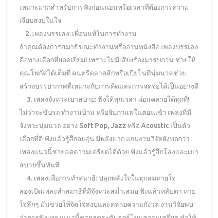
เหมาะมากสำหรับการฟังก่อนนอนหรือเวลาที่ต้องการความ
เงียบสงบในใจ
2. เพลงบรรเลง: เพื่อนแท้ในการทำงาน
ถ้าคุณต้องการสมาธิขณะทำงานหรืออ่านหนังสือ เพลงบรรเลง
คือทางเลือกที่ยอดเยี่ยม! เพราะไม่มีเสียงร้องมารบกวน ช่วยให้
คุณโฟกัสได้เต็มที่ ดนตรีคลาสสิกหรือเปียโนที่นุ่มนวลช่วย
สร้างบรรยากาศที่เหมาะกับการคิดและการจดจ่อได้เป็นอย่างดี
3. เพลงจังหวะเบาสบาย: ฟังได้ทุกเวลา ผ่อนคลายได้ทุกที่!
ไม่ว่าจะขับรถ ทำงานบ้าน หรือจิบกาแฟในตอนเช้า เพลงที่มี
จังหวะนุ่มนวล อย่าง Soft Pop, Jazz หรือ Acoustic เป็นตัว
เลือกที่ดี ฟังแล้วรู้สึกอบอุ่น มีพลังบวก แถมงานวิจัยยังบอกว่า
เพลงแนวนี้ช่วยลดความเครียดได้ด้วย ฟังแล้วรู้สึกโล่งและเบา
สบายขึ้นทันที
4. เพลงเพื่อการทำสมาธิ: ปลุกพลังใจในทุกลมหายใจ
ลองเปิดเพลงทำสมาธิที่มีจังหวะสม่ำเสมอ ฟังแล้วหลับตา หาย
ใจลึกๆ มันช่วยให้จิตใจสงบและคลายความกังวล งานวิจัยพบ
ว่าการฟังเพลงแนวนี้ช่วยลดระดับฮอร์โมนความเครียด ทำให้