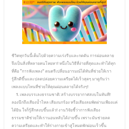
ชีวิตทุกวันนี้เต็มไปด้วยความเร่งรีบและกดดัน การผ่อนคลาย
จึงเป็นสิ่งที่หลายคนโหยหา! หนึ่งในวิธีที่ง่ายที่สุดและทำได้ทุก
ที่คือ “การฟังเพลง” ดนตรีเปลี่ยนอารมณ์ได้ทันที่ช่วยให้เรา
รู้สึกดีขึ้นและปลดปล่อยความเครียดได้เร็วสุดๆ มาดูกันว่า
เพลงแบบไหนที่ช่วยให้คุณผ่อนคลายได้จริงๆ!
1. เพลงบรรเลงธรรมชาติ: สร้างบรรยากาศสงบในทันที!
ลองนึกถึงเสียงน้ำไหล เสียงนกร้อง หรือเสียงลมพัดผ่านเพียงแค่
ได้ยิน ใจก็รู้สึกสงบขึ้นแล้ว! งานวิจัยชี้ว่าการฟังเสียง
ธรรมชาติช่วยให้เรานอนหลับได้ง่ายขึ้น เพราะมันช่วยลด
ความเครียดและทำให้ร่างกายเข้าสู่โหมดพักผ่อนเร็วขึ้น