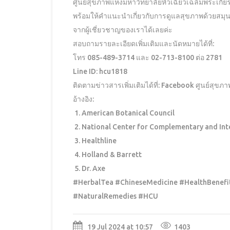
ศูนย์สุขภาพแห่งมหาวิทยาลัยหัวเฉียวเฉลิมพระเกีย
พร้อมให้คำแนะนำเกี่ยวกับการดูแลสุขภาพด้วยสม
จากผู้เชี่ยวชาญของเราได้เลยค่ะ
สอบถามรายละเอียดเพิ่มเติมและนัดหมายได้ที่:
โทร 085-489-3714 และ 02-713-8100 ต่อ 2781
Line ID: hcu1818
ติดตามข่าวสารเพิ่มเติมได้ที่: Facebook ศูนย์สุขภ
อ้างอิง:
1. American Botanical Council
2. National Center for Complementary and Int
3. Healthline
4. Holland & Barrett
5. Dr. Axe
#HerbalTea #ChineseMedicine #HealthBenefi
#NaturalRemedies #HCU
19 Jul 2024 at 10:57
1403