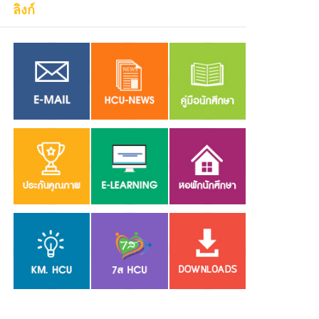
ลิงก์