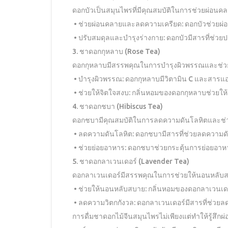
ดอกบัวเป็นสมุนไพรที่มีคุณสมบัติในการช่วยผ่อนค
• ช่วยผ่อนคลายและลดความเครียด: ดอกบัวช่วยผ
• ปรับสมดุลและบำรุงร่างกาย: ดอกบัวมีสารที่ช่วย
3. ชาดอกกุหลาบ (Rose Tea)
ดอกกุหลาบมีสรรพคุณในการบำรุงผิวพรรณและช่วย
• บำรุงผิวพรรณ: ดอกกุหลาบมีวิตามิน C และสารแอน
• ช่วยให้จิตใจสงบ: กลิ่นหอมของดอกกุหลาบช่วยใ
4. ชาดอกชบา (Hibiscus Tea)
ดอกชบามีคุณสมบัติในการลดความดันโลหิตและช่วย
• ลดความดันโลหิต: ดอกชบามีสารที่ช่วยลดความด
• ช่วยย่อยอาหาร: ดอกชบาช่วยกระตุ้นการย่อยอา
5. ชาดอกลาเวนเดอร์ (Lavender Tea)
ดอกลาเวนเดอร์มีสรรพคุณในการช่วยให้นอนหลับ
• ช่วยให้นอนหลับสบาย: กลิ่นหอมของดอกลาเวนเด
• ลดความวิตกกังวล: ดอกลาเวนเดอร์มีสารที่ช่วย
การดื่มชาดอกไม้จีนสมุนไพรไม่เพียงแต่ทำให้รู้สึ