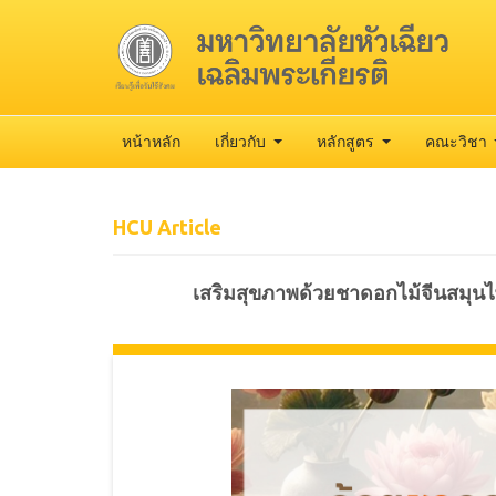
หน้าหลัก
เกี่ยวกับ
หลักสูตร
คณะวิชา
HCU Article
เสริมสุขภาพด้วยชาดอกไม้จีนสมุนไพร