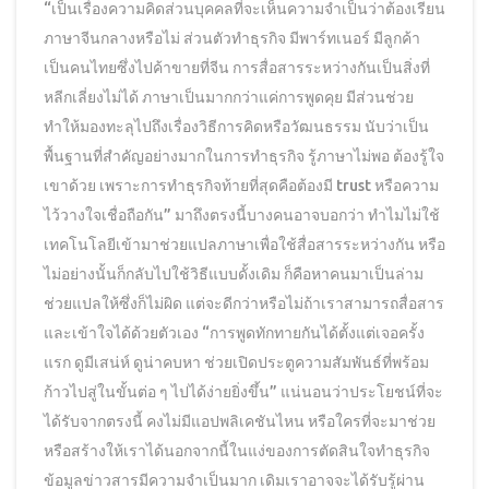
“เป็นเรื่องความคิดส่วนบุคคลที่จะเห็นความจำเป็นว่าต้องเรียน
ภาษาจีนกลางหรือไม่ ส่วนตัวทำธุรกิจ มีพาร์ทเนอร์ มีลูกค้า
เป็นคนไทยซึ่งไปค้าขายที่จีน การสื่อสารระหว่างกันเป็นสิ่งที่
หลีกเลี่ยงไม่ได้ ภาษาเป็นมากกว่าแค่การพูดคุย มีส่วนช่วย
ทำให้มองทะลุไปถึงเรื่องวิธีการคิดหรือวัฒนธรรม นับว่าเป็น
พื้นฐานที่สำคัญอย่างมากในการทำธุรกิจ รู้ภาษาไม่พอ ต้องรู้ใจ
เขาด้วย เพราะการทำธุรกิจท้ายที่สุดคือต้องมี trust หรือความ
ไว้วางใจเชื่อถือกัน” มาถึงตรงนี้บางคนอาจบอกว่า ทำไมไม่ใช้
เทคโนโลยีเข้ามาช่วยแปลภาษาเพื่อใช้สื่อสารระหว่างกัน หรือ
ไม่อย่างนั้นก็กลับไปใช้วิธีแบบดั้งเดิม ก็คือหาคนมาเป็นล่าม
ช่วยแปลให้ซึ่งก็ไม่ผิด แต่จะดีกว่าหรือไม่ถ้าเราสามารถสื่อสาร
และเข้าใจได้ด้วยตัวเอง “การพูดทักทายกันได้ตั้งแต่เจอครั้ง
แรก ดูมีเสน่ห์ ดูน่าคบหา ช่วยเปิดประตูความสัมพันธ์ที่พร้อม
ก้าวไปสู่ในขั้นต่อ ๆ ไปได้ง่ายยิ่งขึ้น” แน่นอนว่าประโยชน์ที่จะ
ได้รับจากตรงนี้ คงไม่มีแอปพลิเคชันไหน หรือใครที่จะมาช่วย
หรือสร้างให้เราได้นอกจากนี้ในแง่ของการตัดสินใจทำธุรกิจ
ข้อมูลข่าวสารมีความจำเป็นมาก เดิมเราอาจจะได้รับรู้ผ่าน