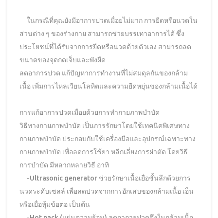
ในกรณีที่คุณยังมีอาการปวดเมื่อยไม่มาก การยืดหรือนวดใน
ส่วนต่าง ๆ ของร่างกาย สามารถช่วยบรรเทาอาการได้ ซึ่ง
ประโยชน์ที่ได้รับจากการยืดหรือนวดด้วยตัวเอง สามารถลด
ขนาดของจุดกดเจ็บและพังผืด
ลดอาการปวด แก้ปัญหาการทำงานที่ไม่สมดุลกันของกล้าม
เนื้อ เพิ่มการไหลเวียนโลหิตและความยืดหยุ่นของกล้ามเนื้อได้
การแก้อาการปวดเมื่อยด้วยการทำกายภาพบำบัด
วิธีทางกายภาพบำบัด เป็นการรักษาโดยใช้เทคนิคพิเศษทาง
กายภาพบำบัด ประกอบกับใช้เครื่องมือและอุปกรณ์เฉพาะทาง
กายภาพบำบัด เพื่อลดการใช้ยา หลีกเลี่ยงการผ่าตัด โดยวิธี
การบำบัด มีหลากหลายวิธี อาทิ
-Ultrasonic generator ช่วยรักษาเนื้อเยื่อชั้นลึกด้วยการ
นวดระดับเซลล์ เพื่อลดปวดจากการอักเสบของกล้ามเนื้อ เอ็น
หรือเยื่อหุ้มข้อต่อ เป็นต้น
-Hot pack (แผ่นความร้อน) ลดอาการปวดตึงในกล้ามเนื้อ