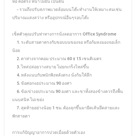
ห่อ คอตรง หน้าไม่ยื่น เป็นต้น
- รวมถึงปรับสภาพแวดล้อมบนโต๊ะทำงานให้เหมาะสมเช่น
ปริมาณแสงสว่าง หรืออุปกรณ์อื่นๆรอบโต๊ะ
เช็คตัวคุณปรับท่าทางการนั่งลดอาการ Office Syndrome
1. ระดับสายตาตรงกับขอบบนของจอ หรือก้มลงมองจอเล็ก
น้อย
2. ตาห่างจากคอม ประมาณ 60 ± 15 เซนติเมตร
3. ไหล่ปล่อยวางสบาย ไม่ยกเกร็งไหล่ขึ้น
4. หลังแนบกับพนักพิงหลังตรง นั่งก้นให้ลึก
5. ข้อศอกงอประมาณ 90 องศา
6. ข้อเข่างอประมาณ 90 องศา และขาทั้งสองข้างควรถึงพื้น
แนบสนิท ไม่เขย่ง
7. สุดท้ายอย่างน้อย 1 ชม. ต้องลุกขึ้นมายืดเส้นยึดสายและ
พักสายตา
การแก้ปัญญาอาการปวดเมื่อยด้วยตัวเอง