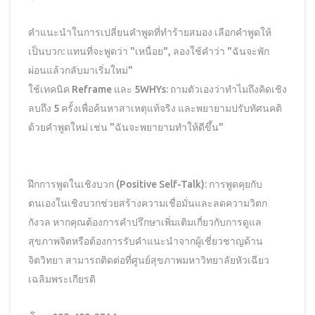
คำแนะนำในการเปลี่ยนคำพูดที่ทำร้ายสมอง เลือกคำพูดให้
เป็นบวก: แทนที่จะพูดว่า "เหนื่อย", ลองใช้คำว่า "ฉันจะพัก
ผ่อนแล้วกลับมาเริ่มใหม่"
ใช้เทคนิค Reframe และ 5WHYs: ถามตัวเองว่าทำไมถึงคิดเชิง
ลบถึง 5 ครั้งเพื่อค้นหาสาเหตุแท้จริง และพยายามปรับทัศนคติ
ด้วยคำพูดใหม่ เช่น "ฉันจะพยายามทำให้ดีขึ้น"
ฝึกการพูดในเชิงบวก (Positive Self-Talk): การพูดคุยกับ
ตนเองในเชิงบวกช่วยสร้างความเชื่อมั่นและลดความวิตก
กังวล หากคุณต้องการคำปรึกษาเพิ่มเติมเกี่ยวกับการดูแล
สุขภาพจิตหรือต้องการรับคำแนะนำจากผู้เชี่ยวชาญด้าน
จิตวิทยา สามารถติดต่อที่ศูนย์สุขภาพมหาวิทยาลัยหัวเฉียว
เฉลิมพระเกียรติ