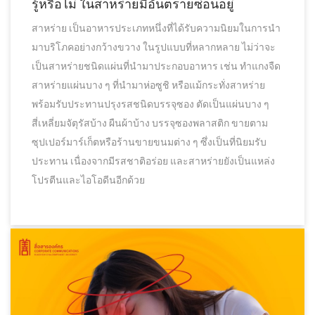
รู้หรือไม่ ในสาหร่ายมีอันตรายซ่อนอยู่
สาหร่าย เป็นอาหารประเภทหนึ่งที่ได้รับความนิยมในการนำ
มาบริโภคอย่างกว้างขวาง ในรูปแบบที่หลากหลาย ไม่ว่าจะ
เป็นสาหร่ายชนิดแผ่นที่นำมาประกอบอาหาร เช่น ทำแกงจืด
สาหร่ายแผ่นบาง ๆ ที่นำมาห่อซูชิ หรือแม้กระทั่งสาหร่าย
พร้อมรับประทานปรุงรสชนิดบรรจุซอง ตัดเป็นแผ่นบาง ๆ
สี่เหลี่ยมจัตุรัสบ้าง ผืนผ้าบ้าง บรรจุซองพลาสติก ขายตาม
ซุปเปอร์มาร์เก็ตหรือร้านขายขนมต่าง ๆ ซึ่งเป็นที่นิยมรับ
ประทาน เนื่องจากมีรสชาติอร่อย และสาหร่ายยังเป็นแหล่ง
โปรตีนและไอโอดีนอีกด้วย