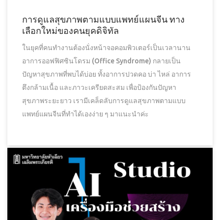
การดูแลสุขภาพตามแบบแพทย์แผนจีน ทาง
เลือกใหม่ของคนยุคดิจิทัล
ในยุคที่คนทำงานต้องนั่งหน้าจอคอมพิวเตอร์เป็นเวลานาน
อาการออฟฟิศซินโดรม (Office Syndrome) กลายเป็น
ปัญหาสุขภาพที่พบได้บ่อย ทั้งอาการปวดคอ บ่า ไหล่ อาการ
ตึงกล้ามเนื้อ และภาวะเครียดสะสม เพื่อป้องกันปัญหา
สุขภาพระยะยาว เรามีเคล็ดลับการดูแลสุขภาพตามแบบ
แพทย์แผนจีนที่ทำได้เองง่าย ๆ มาแนะนำค่ะ