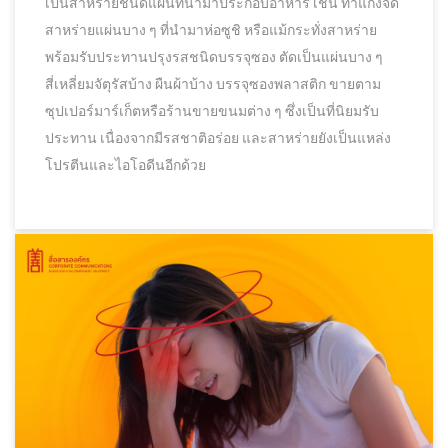
เป็นสาหร่ายชนิดแผ่นที่นำมาประกอบอาหาร เช่น ทำแกงจืด
สาหร่ายแผ่นบาง ๆ ที่นำมาห่อซูชิ หรือแม้กระทั่งสาหร่าย
พร้อมรับประทานปรุงรสชนิดบรรจุซอง ตัดเป็นแผ่นบาง ๆ
สี่เหลี่ยมจัตุรัสบ้าง ผืนผ้าบ้าง บรรจุซองพลาสติก ขายตาม
ซุปเปอร์มาร์เก็ตหรือร้านขายขนมต่าง ๆ ซึ่งเป็นที่นิยมรับ
ประทาน เนื่องจากมีรสชาติอร่อย และสาหร่ายยังเป็นแหล่ง
โปรตีนและไอโอดีนอีกด้วย