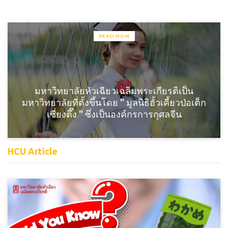
READ NOW
มหาวิทยาลัยหัวเฉียวเฉลิมพระเกียรติเป็น
มหาวิทยาลัยที่ตั้งขึ้นโดย " มูลนิธิฮั้วเคี้ยวป่อเต็ก
เซี่ยงตึ๊ง " ซึ่งเป็นองค์กรการกุศลจีน
HCU Article