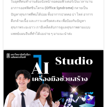
ในยุคที่คนทำงานต้องนั่งหน้าจอคอมพิวเตอร์เป็นเวลานาน
อาการออฟฟิศซินโดรม (Office Syndrome) กลายเป็น
ปัญหาสุขภาพที่พบได้บ่อย ทั้งอาการปวดคอ บ่า ไหล่ อาการ
ตึงกล้ามเนื้อ และภาวะเครียดสะสม เพื่อป้องกันปัญหา
สุขภาพระยะยาว เรามีเคล็ดลับการดูแลสุขภาพตามแบบ
แพทย์แผนจีนที่ทำได้เองง่าย ๆ มาแนะนำค่ะ