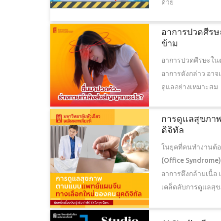
ด้วย
สาร
ไท้เก๊ก 1,000 คน ฉลองครบรอบ 25
อาการปวดศีรษะ
ยาลัยหัวเฉียว
การรำไท้เก๊กหมู่ของนักศึกษา มหาวิทยาลัยห
ข้าม
ยงานสนับสนุนของ
เฉลิมพระเกียรติ (มฉก.) จำนวน 1,000 คน เ
อาการปวดศีรษะในตอ
น การสอน การค้นคว้า
โอกาสครบรอบ 25 ปี มหาวิทยาลัยหัวเฉียว
อาการดังกล่าว อาจ
เขียวเพื่อการประหยัด
เฉลิมพระเกียรติ ณ สนามกีฬากลาง มฉก. เมื่
ดูแลอย่างเหมาะสม
้อม
26 พฤศจิกายน 2560
การดูแลสุขภา
ดิจิทัล
ในยุคที่คนทำงานต้
(Office Syndrome) 
อาการตึงกล้ามเนื้อ
เคล็ดลับการดูแลสุ