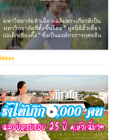
มหาวิทยาลัยหัวเฉียวเฉลิมพระเกียรติเป็น
มหาวิทยาลัยที่ตั้งขึ้นโดย " มูลนิธิฮั้วเคี้ยว
ป่อเต็กเซี่ยงตึ๊ง " ซึ่งเป็นองค์กรการกุศลจีน
ideos