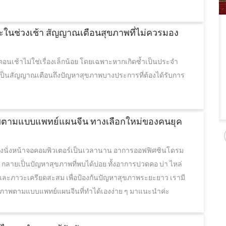
 ปี
วีดิทัศน์อาคารบรรณสาร
ในช่วงเช้า สัญญาณเตือนสุขภาพที่ไม่ควรมอง
ัวเฉียว
ศูนย์บรรณสารสนเทศ มหาวิทยาลัยหัวเฉียว
นื่องใน
เฉลิมพระเกียรติ เป็นหน่วยงานสนับสนุนของ
นเช้าไม่ใช่เรื่องเล็กน้อย โดยเฉพาะหากเกิดซ้ำเป็นประจำ
มหาวิทยาลัยในด้านการเรียน การสอน การค้นคว้า
เป็นสัญญาณเตือนถึงปัญหาสุขภาพบางประการที่ต้องได้รับการ
อวันที่
วิจัย และการเป็นห้องสมุดสีเขียวเพื่อการประหยัด
พลังงานและอนุรักษ์สิ่งแวดล้อม
พตามแบบแพทย์แผนจีน ทางเลือกใหม่ของคนยุค
องนั่งหน้าจอคอมพิวเตอร์เป็นเวลานาน อาการออฟฟิศซินโดรม
กลายเป็นปัญหาสุขภาพที่พบได้บ่อย ทั้งอาการปวดคอ บ่า ไหล่
 และภาวะเครียดสะสม เพื่อป้องกันปัญหาสุขภาพระยะยาว เรามี
ขภาพตามแบบแพทย์แผนจีนที่ทำได้เองง่าย ๆ มาแนะนำค่ะ