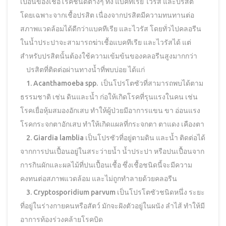
เปื้อนของเชื้อโรคชนิดต่างๆ ทั้ง แบคทีเรีย ไวรัส และปรสิต
โดยเฉพาะจากเชื้อปรสิต เนื่องจากปรสิตมีความทนทานต่อ
สภาพแวดล้อมได้ดีกว่าแบคทีเรีย และไวรัส โดยทั่วไปคลอรีน
ในน้ำประปาจะสามารถฆ่าเชื้อแบคทีเรีย และไวรัสได้ แต่
สำหรับปรสิตนั้นต้องใช้ความเข้มข้นของคลอรีนสูงมากกว่า
ปรสิตที่ติดต่อผ่านทางน้ำที่พบบ่อย ได้แก่
1. Acanthamoeba spp. เป็นโปรโตซัวที่สามารถพบได้ตาม
ธรรมชาติ เช่น ดินและน้ำ ก่อให้เกิดโรคที่รุนแรงในคน เช่น
โรคเยื่อหุ้มสมองอักเสบ ทำให้ผู้ป่วยมีอาการแขน ขา อ่อนแรง
โรคกระจกตาอักเสบ ทําให้เกิดแผลที่กระจกตา ตาแดง เคืองตา
2. Giardia lamblia เป็นโปรซัวที่อยู่ตามดิน และน้ำ ติดต่อได้
จากการปนเปื้อนอยู่ในสระว่ายน้ำ น้ำประปา หรือปนเปื้อนจาก
การกินผักและผลไม้ที่ปนเปื้อนเชื้อ ซึ่งเชื้อชนิดนี้จะมีความ
คงทนต่อสภาพแวดล้อม และไม่ถูกทำลายด้วยคลอรีน
3. Cryptosporidium parvum เป็นโปรโตซัวชนิดหนึ่ง ระยะ
ที่อยู่ในร่างกายคนหรือสัตว์ มักจะฝังตัวอยู่ในผนัง ลำไส้ ทำให้มี
อาการท้องร่วงคล้ายโรคบิด