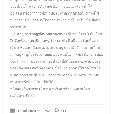
ป่วยที่เป็นโรคพยาธิตัวตืดจะมีอาการ อ่อนเพลีย คลื่นไส้
อาเจียน หรือจากการที่คนรับประทานผักสดหรือดื่มน้ำที่มีไข่
พยาธิปนเปื้อน อาจทำให้ตัวอ่อนพยาธิเข้าไปฝังในเนื้อเยื่อทั่ว
ร่างกายได้
3. Angiostrongylus cantonensis หรือพยาธิหอยโข่ง เรียก
อีกชื่อหนึ่งว่าพยาธิปอดหนู โดยพยาธิชนิดนี้จะเจริญเป็นตัว
เต็มวัยที่หลอดเลือดแดงของปอดหนู และเมื่อตัวอ่อนปนเปื้อน
มากับมูลหนูก็จะไชเข้าหอยต่อไป คนมีโอกาสติดเชื้อพยาธิหอย
โข่งจากการรับประทานหอยน้ำจืดที่มีตัวอ่อนระยะติดต่อ เช่น
หอยโข่ง หอยเชอรี่ ซึ่งการติดเชื้อในคนอาจทำให้เกิดโรคเยื่อ
หุ้มสมองอักเสบ ผู้ป่วยจะมีอาการปวดศีรษะอย่างรุนแรง เป็น
อัมพาต หรืออาจถึงแก่ชีวิตได้
หลักสูตรวิทยาศาสตร์การแพทย์ มหาวิทยาลัยหัวเฉียว
เฉลิมพระเกียรติ
16 Jul 2024 at 15:52
3118