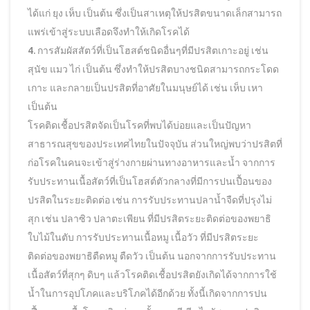
ได้แก่ ยุง เห็บ เป็นต้น ซึ่งเป็นสาเหตุให้ปรสิตขนาดเล็กสามารถ
แพร่เข้าสู่ระบบเลือดจึงทำให้เกิดโรคได้
4. การสัมผัสสัตว์ที่เป็นโฮสต์ชนิดอื่นๆที่มีปรสิตเกาะอยู่ เช่น
สุนัข แมว ไก่ เป็นต้น ซึ่งทำให้ปรสิตบางชนิดสามารถกระโดด
เกาะ และกลายเป็นปรสิตที่อาศัยในมนุษย์ได้ เช่น เห็บ เหา
เป็นต้น
โรคติดเชื้อปรสิตจัดเป็นโรคที่พบได้บ่อยและเป็นปัญหา
สาธารณสุขของประเทศไทยในปัจจุบัน ส่วนใหญ่พบว่าปรสิตที่
ก่อโรคในคนจะเข้าสู่ร่างกายผ่านทางอาหารและน้ำ จากการ
รับประทานเนื้อสัตว์ที่เป็นโฮสต์ตัวกลางที่มีการปนเปื้อนของ
ปรสิตในระยะติดต่อ เช่น การรับประทานปลาน้ำจืดที่ปรุงไม่
สุก เช่น ปลาซิว ปลาตะเพียน ที่มีปรสิตระยะติดต่อของพยาธิ
ใบไม้ในตับ การรับประทานเนื้อหมู เนื้อวัว ที่มีปรสิตระยะ
ติดต่อของพยาธิตืดหมู ตืดวัว เป็นต้น นอกจากการรับประทาน
เนื้อสัตว์ที่สุกๆ ดิบๆ แล้วโรคติดเชื้อปรสิตยังเกิดได้จากการใช้
น้ำในการอุปโภคและบริโภคได้อีกด้วย ทั้งนี้เกิดจากการปน