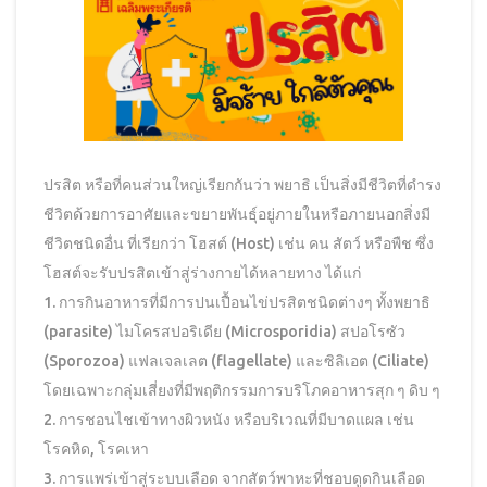
ปรสิต หรือที่คนส่วนใหญ่เรียกกันว่า พยาธิ เป็นสิ่งมีชีวิตที่ดำรง
ชีวิตด้วยการอาศัยและขยายพันธุ์อยู่ภายในหรือภายนอกสิ่งมี
ชีวิตชนิดอื่น ที่เรียกว่า โฮสต์ (Host) เช่น คน สัตว์ หรือพืช ซึ่ง
โฮสต์จะรับปรสิตเข้าสู่ร่างกายได้หลายทาง ได้แก่
1. การกินอาหารที่มีการปนเปื้อนไข่ปรสิตชนิดต่างๆ ทั้งพยาธิ
(parasite) ไมโครสปอริเดีย (Microsporidia) สปอโรซัว
(Sporozoa) แฟลเจลเลต (flagellate) และซิลิเอต (Ciliate)
โดยเฉพาะกลุ่มเสี่ยงที่มีพฤติกรรมการบริโภคอาหารสุก ๆ ดิบ ๆ
2. การชอนไชเข้าทางผิวหนัง หรือบริเวณที่มีบาดแผล เช่น
โรคหิด, โรคเหา
3. การแพร่เข้าสู่ระบบเลือด จากสัตว์พาหะที่ชอบดูดกินเลือด