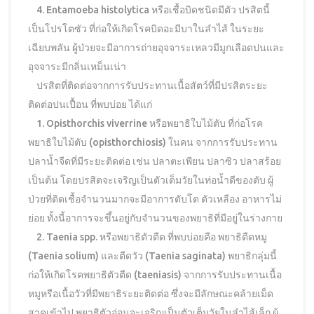
4. Entamoeba histolytica หรือเชื้อบิดชนิดมีตัว ปรสิตนี้
เป็นโปรโตซัว ที่ก่อให้เกิดโรคบิดอะมีบาในลำไส้ ในระยะ
เฉียบพลัน ผู้ป่วยจะมีอาการถ่ายอุจจาระเหลวมีมูกเลือดปนและ
อุจจาระมีกลิ่นเหม็นเน่า
ปรสิตที่ติดต่อจากการรับประทานเนื้อสัตว์ที่มีปรสิตระยะ
ติดต่อปนเปื้อน ที่พบบ่อย ได้แก่
1. Opisthorchis viverrine หรือพยาธิใบไม้ตับ ที่ก่อโรค
พยาธิใบไม้ตับ (opisthorchiosis) ในคน จากการรับประทาน
ปลาน้ำจืดที่มีระยะติดต่อ เช่น ปลาตะเพียน ปลาซิว ปลาสร้อย
เป็นต้น โดยปรสิตจะเจริญเป็นตัวเต็มวัยในท่อน้ำดีของตับ ผู้
ป่วยที่ติดเชื้อจำนวนมากจะมีอาการตับโต ตัวเหลือง อาหารไม่
ย่อย ทั้งนี้อาการจะขึ้นอยู่กับจำนวนของพยาธิที่มีอยู่ในร่างกาย
2. Taenia spp. หรือพยาธิตัวตืด ที่พบบ่อยคือ พยาธิตืดหมู
(Taenia solium) และตืดวัว (Taenia saginata) พยาธิกลุ่มนี้
ก่อให้เกิดโรคพยาธิตัวตืด (taeniasis) จากการรับประทานเนื้อ
หมูหรือเนื้อวัวที่มีพยาธิระยะติดต่อ ซึ่งจะมีลักษณะคล้ายเม็ด
สาคูเข้าไป พยาธิตัวอ่อนจะเจริญเป็นตัวเต็มวัยในลำไส้เล็ก ผู้