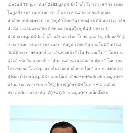
เมื่อวันที่ 18 กุมภาพันธ์ 2563 มูลนิธิป่อเต็กตึ๊ง โดย ดร.วิเชียร เตชะ
ไพบูลย์ ประธานกรรมการฯ เป็นประธานกล่าวต้อนรับคณะ
นักศึกษาหลักสูตรวิทยาการผู้นำไทย-จีน (วทจ.) รุ่นที่ 3 มหาวิทยาลัย
หัวเฉียวเฉลิมพระเกียรติ ที่ห้องประชุมใหญ่ชั้น 2 อาคาร 2
สำนักงานมูลนิธิป่อเต็กตึ๊ง พลับพลาไชย โดยมี คุณอรัญ เอี่ยมสุรีย์ ผู้
ช่วยกรรมการและประธานสถาบันผู้นำไทย-จีน ร่วมในพิธี พร้อม
กันนี้มีบรรยายพิเศษเรื่อง "เส้นทางเจ้าสัวในประเทศไทย" โดย ดร.
สุวิทย์ ธนียวัน และ เรื่อง “สืบสานตำนานลอดลายมังกร” โดย คุณ
ไปรเทพ ซอโสตถิกุล จากนั้นคณะนักศึกษาฯได้เข้ากราบ องค์หลวง
ปู่ไต้ฮงที่ศาลเจ้ามูลนิธิฯ และได้เข้าเยี่ยมชมพิพิธภัณฑ์ของมูลนิธิฯ
พร้อมชมการสาธิตการใช้อุปกรณ์กู้ภัย กู้ชีพ ในการช่วยเหลือผู้
ประสบภัย จากเจ้าหน้าที่กู้ชีพ กู้ภัย ของมูลนิธิป่อเต็กตึ๊งด้วย