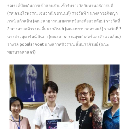
รณรงค์ป้องกันการเข้าสอบสายเข้ารับรางวัลกับท่านอธิการบดี
(รศ.ดร.อุไรพรรณ เจนวาณิชยานนท์) รางวัลที่ 1 นางสาว​อภิ​ชญา​
ภรณ์​ แก้ว​สนิท (คณะสาธารณสุขศาสตร์และสิ่งแวดล้อม) รางวัลที่
2 นางสาวศศิวรรณ ลิ้มนราภิรมย์ (คณะพยาบาลศาสตร์) รางวัลที่ 3
นางสาวสุดารัตน์ จินดา (คณะสาธารณสุขศาสตร์และสิ่งแวดล้อม)
รางวัล popular voet นางสาวศศิวรรณ ลิ้มนราภิรมย์ (คณะ
พยาบาลศาสตร์)