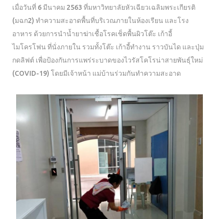
เมื่อวันที่ 6 มีนาคม 2563 ที่มหาวิทยาลัยหัวเฉียวเฉลิมพระเกียรติ
(มฉก2) ทำความสะอาดพื้นที่บริเวณภายในห้องเรียน และโรง
อาหาร ด้วยการนำน้ำยาฆ่าเชื้อโรคเช็ดพื้นผิวโต๊ะ เก้าอี้
ไมโครโฟน ที่นั่งภายใน รวมทั้งโต๊ะ เก้าอี้ทำงาน ราวบันได และปุ่ม
กดลิฟต์ เพื่อป้องกันการแพร่ระบาดของไวรัสโคโรน่าสายพันธุ์ใหม่
(COVID-19) โดยมีเจ้าหน้า แม่บ้านร่วมกันทำความสะอาด