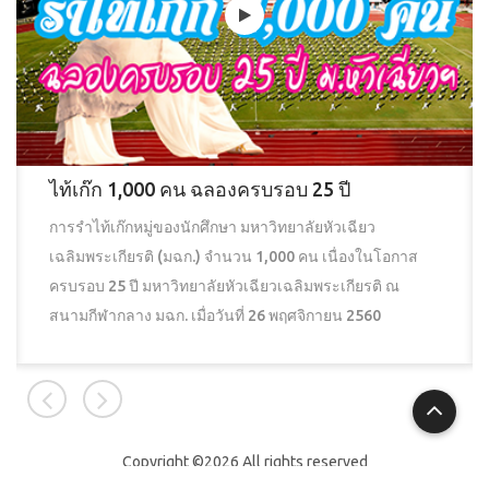
ไท้เก๊ก 1,000 คน ฉลองครบรอบ 25 ปี
การรำไท้เก๊กหมู่ของนักศึกษา มหาวิทยาลัยหัวเฉียว
เฉลิมพระเกียรติ (มฉก.) จำนวน 1,000 คน เนื่องในโอกาส
ครบรอบ 25 ปี มหาวิทยาลัยหัวเฉียวเฉลิมพระเกียรติ ณ
สนามกีฬากลาง มฉก. เมื่อวันที่ 26 พฤศจิกายน 2560
Copyright ©
2026 All rights reserved
HUACHIEW CHALERMPRAKIET UNIVERSITY