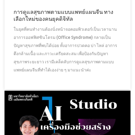
การดูแลสุขภาพตามแบบแพทย์แผนจีน ทาง
เลือกใหม่ของคนยุคดิจิทัล
ในยุคที่คนทำงานต้องนั่งหน้าจอคอมพิวเตอร์เป็นเวลานาน
อาการออฟฟิศซินโดรม (Office Syndrome) กลายเป็น
ปัญหาสุขภาพที่พบได้บ่อย ทั้งอาการปวดคอ บ่า ไหล่ อาการ
ตึงกล้ามเนื้อ และภาวะเครียดสะสม เพื่อป้องกันปัญหา
สุขภาพระยะยาว เรามีเคล็ดลับการดูแลสุขภาพตามแบบ
แพทย์แผนจีนที่ทำได้เองง่าย ๆ มาแนะนำค่ะ