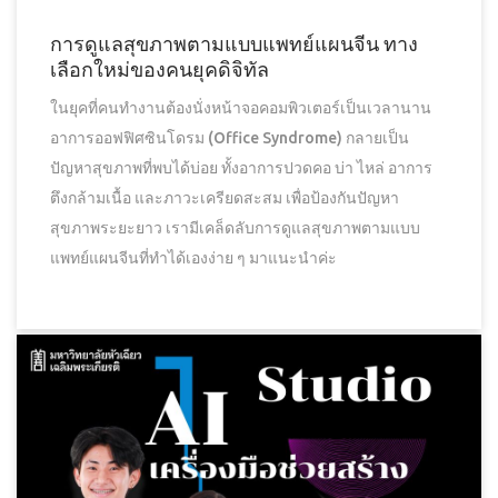
การดูแลสุขภาพตามแบบแพทย์แผนจีน ทาง
เลือกใหม่ของคนยุคดิจิทัล
ในยุคที่คนทำงานต้องนั่งหน้าจอคอมพิวเตอร์เป็นเวลานาน
อาการออฟฟิศซินโดรม (Office Syndrome) กลายเป็น
ปัญหาสุขภาพที่พบได้บ่อย ทั้งอาการปวดคอ บ่า ไหล่ อาการ
ตึงกล้ามเนื้อ และภาวะเครียดสะสม เพื่อป้องกันปัญหา
สุขภาพระยะยาว เรามีเคล็ดลับการดูแลสุขภาพตามแบบ
แพทย์แผนจีนที่ทำได้เองง่าย ๆ มาแนะนำค่ะ