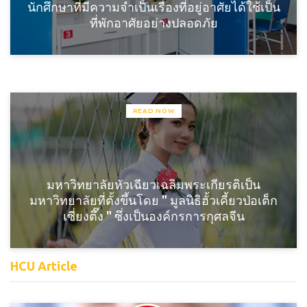
นักศึกษาที่มีความจำเป็นเรื่องที่อยู่อาศัยได้ใช้เป็น
ที่พักอาศัยอย่างปลอดภัย
READ NOW
มหาวิทยาลัยหัวเฉียวเฉลิมพระเกียรติเป็น
มหาวิทยาลัยที่ตั้งขึ้นโดย " มูลนิธิฮั้วเคี้ยวป่อเต็ก
เซี่ยงตึ๊ง " ซึ่งเป็นองค์กรการกุศลจีน
HCU Article