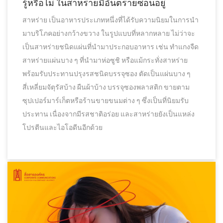
รู้หรือไม่ ในสาหร่ายมีอันตรายซ่อนอยู่
สาหร่าย เป็นอาหารประเภทหนึ่งที่ได้รับความนิยมในการนำ
มาบริโภคอย่างกว้างขวาง ในรูปแบบที่หลากหลาย ไม่ว่าจะ
เป็นสาหร่ายชนิดแผ่นที่นำมาประกอบอาหาร เช่น ทำแกงจืด
สาหร่ายแผ่นบาง ๆ ที่นำมาห่อซูชิ หรือแม้กระทั่งสาหร่าย
พร้อมรับประทานปรุงรสชนิดบรรจุซอง ตัดเป็นแผ่นบาง ๆ
สี่เหลี่ยมจัตุรัสบ้าง ผืนผ้าบ้าง บรรจุซองพลาสติก ขายตาม
ซุปเปอร์มาร์เก็ตหรือร้านขายขนมต่าง ๆ ซึ่งเป็นที่นิยมรับ
ประทาน เนื่องจากมีรสชาติอร่อย และสาหร่ายยังเป็นแหล่ง
โปรตีนและไอโอดีนอีกด้วย