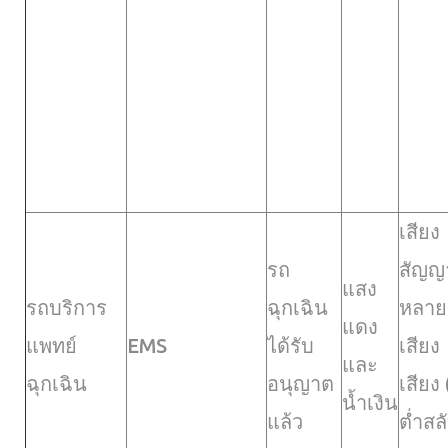
เสียง
รถ
สัญ
แสง
รถบริการ
ฉุกเฉิน
หลาย
แดง
แพทย์
EMS
ได้รับ
เสียง
และ
ฉุกเฉิน
อนุญาต
เสียง 
น้ำเงิน
แล้ว
ต่ำสล