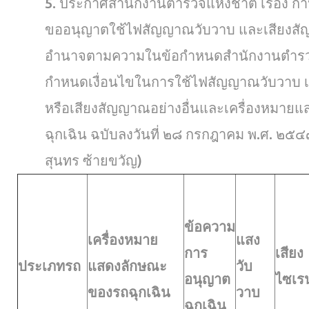
5. ประกาศสำนักงานตำรวจแห่งชาติ เรื่อง 
ขออนุญาตใช้ไฟสัญญาณวับวาบ และเสียงสัญญ
อำนาจตามความในข้อกำหนดสำนักงานตำรวจแ
กำหนดเงื่อนไขในการใช้ไฟสัญญาณวับวาบ 
หรือเสียงสัญญาณอย่างอื่นและเครื่องหมา
ฉุกเฉิน ฉบับลงวันที่ ๒๘ กรกฎาคม พ.ศ. ๒๕
สุนทร ซ้ายขวัญ)
ข้อความ
เครื่องหมาย
แสง
การ
เสียง
ประเภทรถ
แสดงลักษณะ
วับ
อนุญาต
ไซเร
ของรถฉุกเฉิน
วาบ
ฉุกเฉิน