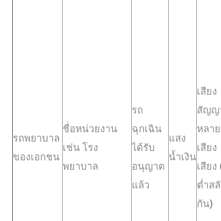
เสียง
รถ
สัญ
ชื่อหน่วยงาน
ฉุกเฉิน
หลาย
รถพยาบาล
แสง
เช่น โรง
ได้รับ
เสียง
ของเอกชน
น้ำเงิน
พยาบาล
อนุญาต
เสียง 
แล้ว
ต่ำสล
กัน)