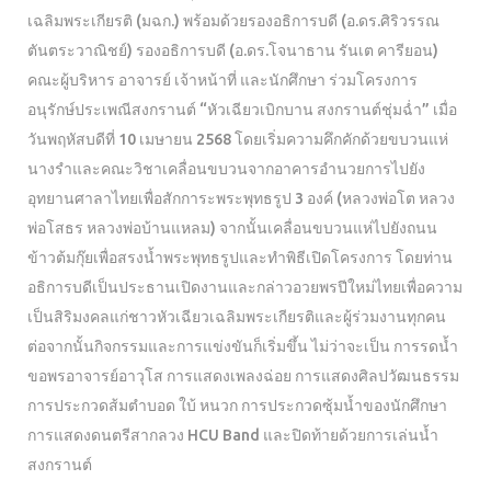
เฉลิมพระเกียรติ (มฉก.) พร้อมด้วยรองอธิการบดี (อ.ดร.ศิริวรรณ
ตันตระวาณิชย์) รองอธิการบดี (อ.ดร.โจนาธาน รันเต คารียอน)
คณะผู้บริหาร อาจารย์ เจ้าหน้าที่ และนักศึกษา ร่วมโครงการ
อนุรักษ์ประเพณีสงกรานต์ “หัวเฉียวเบิกบาน สงกรานต์ชุ่มฉ่ำ” เมื่อ
วันพฤหัสบดีที่ 10 เมษายน 2568 โดยเริ่มความคึกคักด้วยขบวนแห่
นางรำและคณะวิชาเคลื่อนขบวนจากอาคารอำนวยการไปยัง
อุทยานศาลาไทยเพื่อสักการะพระพุทธรูป 3 องค์ (หลวงพ่อโต หลวง
พ่อโสธร หลวงพ่อบ้านแหลม) จากนั้นเคลื่อนขบวนแห่ไปยังถนน
ข้าวต้มกุ๊ยเพื่อสรงน้ำพระพุทธรูปและทำพิธีเปิดโครงการ โดยท่าน
อธิการบดีเป็นประธานเปิดงานและกล่าวอวยพรปีใหม่ไทยเพื่อความ
เป็นสิริมงคลแก่ชาวหัวเฉียวเฉลิมพระเกียรติและผู้ร่วมงานทุกคน
ต่อจากนั้นกิจกรรมและการแข่งขันก็เริ่มขึ้น ไม่ว่าจะเป็น การรดน้ำ
ขอพรอาจารย์อาวุโส การแสดงเพลงฉ่อย การแสดงศิลปวัฒนธรรม
การประกวดส้มตำบอด ใบ้ หนวก การประกวดซุ้มน้ำของนักศึกษา
การแสดงดนตรีสากลวง HCU Band และปิดท้ายด้วยการเล่นน้ำ
สงกรานต์