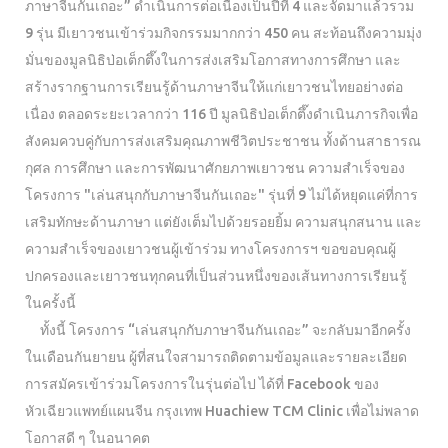
ภาษาจีนกันเถอะ” ดำเนินการต่อเนื่องเป็นปีที่ 4 และจัดมาแล้วรวม
9 รุ่น มีเยาวชนเข้าร่วมกิจกรรมมากกว่า 450 คน สะท้อนถึงความมุ่ง
มั่นของมูลนิธิป่อเต็กตึ๊งในการส่งเสริมโอกาสทางการศึกษา และ
สร้างรากฐานการเรียนรู้ด้านภาษาจีนให้แก่เยาวชนไทยอย่างต่อ
เนื่อง ตลอดระยะเวลากว่า 116 ปี มูลนิธิป่อเต็กตึ๊งดำเนินภารกิจเพื่อ
สังคมควบคู่กับการส่งเสริมคุณภาพชีวิตประชาชน ทั้งด้านสาธารณ
กุศล การศึกษา และการพัฒนาศักยภาพเยาวชน ความสำเร็จของ
โครงการ "เล่นสนุกกับภาษาจีนกันเถอะ" รุ่นที่ 9 ไม่ได้หยุดแค่ที่การ
เสริมทักษะด้านภาษา แต่ยังเต็มไปด้วยรอยยิ้ม ความสนุกสนาน และ
ความสำเร็จของเยาวชนผู้เข้าร่วม ทางโครงการฯ ขอขอบคุณผู้
ปกครองและเยาวชนทุกคนที่เป็นส่วนหนึ่งของเส้นทางการเรียนรู้
ในครั้งนี้
ทั้งนี้ โครงการ “เล่นสนุกกับภาษาจีนกันเถอะ” จะกลับมาอีกครั้ง
ในเดือนกันยายน ผู้ที่สนใจสามารถติดตามข้อมูลและรายละเอียด
การสมัครเข้าร่วมโครงการในรุ่นต่อไป ได้ที่ Facebook ของ
หัวเฉียวแพทย์แผนจีน กรุงเทพ Huachiew TCM Clinic เพื่อไม่พลาด
โอกาสดี ๆ ในอนาคต