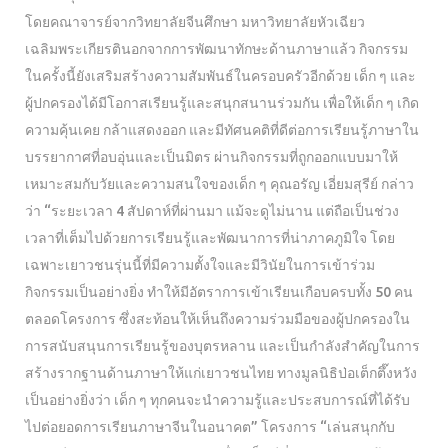
โดยคณาจารย์จากวิทยาลัยจีนศึกษา มหาวิทยาลัยหัวเฉียว
เฉลิมพระเกียรตินอกจากการพัฒนาทักษะด้านภาษาแล้ว กิจกรรม
ในครั้งนี้ยังเสริมสร้างความสัมพันธ์ในครอบครัวอีกด้วย เด็ก ๆ และ
ผู้ปกครองได้มีโอกาสเรียนรู้และสนุกสนานร่วมกัน เพื่อให้เด็ก ๆ เกิด
ความคุ้นเคย กล้าแสดงออก และมีทัศนคติที่ดีต่อการเรียนรู้ภาษาใน
บรรยากาศที่อบอุ่นและเป็นมิตร ผ่านกิจกรรมที่ถูกออกแบบมาให้
เหมาะสมกับวัยและความสนใจของเด็ก ๆ คุณอรัญ เอี่ยมสุรีย์ กล่าว
ว่า “ระยะเวลา 4 สัปดาห์ที่ผ่านมา แม้จะดูไม่นาน แต่ถือเป็นช่วง
เวลาที่เต็มไปด้วยการเรียนรู้และพัฒนาการที่น่าภาคภูมิใจ โดย
เฉพาะเยาวชนรุ่นนี้ที่มีความตั้งใจและมีวินัยในการเข้าร่วม
กิจกรรมเป็นอย่างยิ่ง ทำให้มีอัตราการเข้าเรียนเกือบครบทั้ง 50 คน
ตลอดโครงการ ซึ่งสะท้อนให้เห็นถึงความร่วมมือของผู้ปกครองใน
การสนับสนุนการเรียนรู้ของบุตรหลาน และเป็นกำลังสำคัญในการ
สร้างรากฐานด้านภาษาให้แก่เยาวชนไทย ทางมูลนิธิป่อเต็กตึ๊งหวัง
เป็นอย่างยิ่งว่า เด็ก ๆ ทุกคนจะนำความรู้และประสบการณ์ที่ได้รับ
ไปต่อยอดการเรียนภาษาจีนในอนาคต” โครงการ “เล่นสนุกกับ