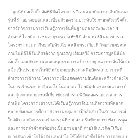
มูลนิธิป่อเต็กตึ๊ง จัดพิธีปิดโครงการ “เล่นสนุกกับภาษาจีนกันเถอะ
รุ่นที่ 9” อย่างอบอุ่นและเปี่ยมด้วยความประทับใจ ภายหลังเสร็จสิ้น
การจัดกิจกรรมการเรียนรู้ภาษาจีนพื้นฐานตลอดระยะเวลา 4
สัปดาห์ โดยมีเยาวชนอายุระหว่าง 6–9 ปี จำนวน 50 คน เข้าร่วม
โครงการ ณ มหาวิทยาลัยหัวเฉียวเฉลิมพระเกียรติ วิทยาเขตยศเส
ภายในพิธีได้รับเกียรติจาก คุณอรัญ เอี่ยมสุรีย์ กรรมการมูลนิธิป่อ
เต็กตึ๊ง และประธานคณะอนุกรรมการสร้างรากฐานภาษาจีนให้เข้ม
แข็ง เป็นประธานในพิธี พร้อมมอบประกาศนียบัตรแก่เยาวชนที่
สำเร็จการเข้าร่วมโครงการ เพื่อแสดงความยินดีและสร้างกำลังใจ
ในการเรียนรู้ภาษาจีนต่อไปในอนาคต โดยมีผู้ปกครอง คณาจารย์
และผู้แทนหน่วยงานที่เกี่ยวข้องเข้าร่วมพิธีตลอดระยะเวลาการ
ดำเนินโครงการ เยาวชนได้เรียนรู้ภาษาจีนผ่านกิจกรรมที่หลาก
หลาย ทั้งเกมการศึกษา กิจกรรมกลุ่ม การฝึกสื่อสารในสถานการณ์
ใกล้ตัว และกิจกรรมสร้างสรรค์ที่ช่วยส่งเสริมทักษะการฟัง การพูด
และการจดจำคำศัพท์อย่างเป็นธรรมชาติ ภายใต้แนวคิด “เรียน
อย่างสนุก เข้าใจได้จริง และนำไปใช้ได้จริง” ซึ่งได้รับการออกแบบ