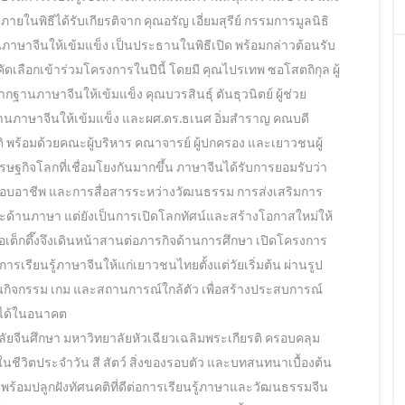
นพิธีได้รับเกียรติจาก คุณอรัญ เอี่ยมสุรีย์ กรรมการมูลนิธิ
ษาจีนให้เข้มแข็ง เป็นประธานในพิธีเปิด พร้อมกล่าวต้อนรับ
เลือกเข้าร่วมโครงการในปีนี้ โดยมี คุณไปรเทพ ซอโสตถิกุล ผู้
ฐานภาษาจีนให้เข้มแข็ง คุณบวรสินธุ์ ตันธุวนิตย์ ผู้ช่วย
ฐานภาษาจีนให้เข้มแข็ง และผศ.ดร.ธเนศ อิ่มสำราญ คณบดี
ติ พร้อมด้วยคณะผู้บริหาร คณาจารย์ ผู้ปกครอง และเยาวชนผู้
รษฐกิจโลกที่เชื่อมโยงกันมากขึ้น ภาษาจีนได้รับการยอมรับว่า
ะกอบอาชีพ และการสื่อสารระหว่างวัฒนธรรม การส่งเสริมการ
มทักษะด้านภาษา แต่ยังเป็นการเปิดโลกทัศน์และสร้างโอกาสใหม่ให้
เต็กตึ๊งจึงเดินหน้าสานต่อภารกิจด้านการศึกษา เปิดโครงการ
การเรียนรู้ภาษาจีนให้แก่เยาวชนไทยตั้งแต่วัยเริ่มต้น ผ่านรูป
ผ่านกิจกรรม เกม และสถานการณ์ใกล้ตัว เพื่อสร้างประสบการณ์
อดได้ในอนาคต
ีนศึกษา มหาวิทยาลัยหัวเฉียวเฉลิมพระเกียรติ ครอบคลุม
์ในชีวิตประจำวัน สี สัตว์ สิ่งของรอบตัว และบทสนทนาเบื้องต้น
 พร้อมปลูกฝังทัศนคติที่ดีต่อการเรียนรู้ภาษาและวัฒนธรรมจีน