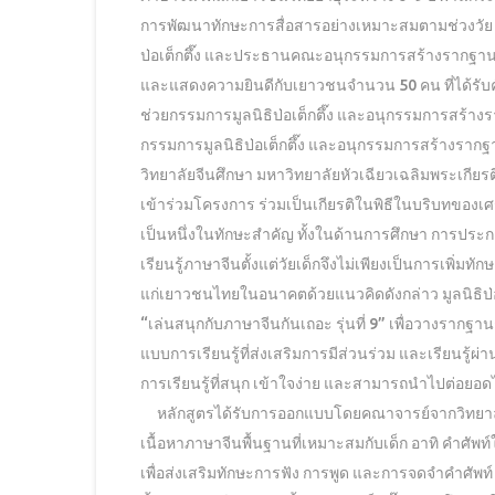
การพัฒนาทักษะการสื่อสารอย่างเหมาะสมตามช่วงวัย ภายใ
ป่อเต็กตึ๊ง และประธานคณะอนุกรรมการสร้างรากฐานภา
และแสดงความยินดีกับเยาวชนจำนวน 50 คน ที่ได้รับคัด
ช่วยกรรมการมูลนิธิป่อเต็กตึ๊ง และอนุกรรมการสร้างราก
กรรมการมูลนิธิป่อเต็กตึ๊ง และอนุกรรมการสร้างราก
วิทยาลัยจีนศึกษา มหาวิทยาลัยหัวเฉียวเฉลิมพระเกียร
เข้าร่วมโครงการ ร่วมเป็นเกียรติในพิธีในบริบทของเศ
เป็นหนึ่งในทักษะสำคัญ ทั้งในด้านการศึกษา การปร
เรียนรู้ภาษาจีนตั้งแต่วัยเด็กจึงไม่เพียงเป็นการเพิ่
แก่เยาวชนไทยในอนาคตด้วยแนวคิดดังกล่าว มูลนิธิป่อ
“เล่นสนุกกับภาษาจีนกันเถอะ รุ่นที่ 9” เพื่อวางรากฐาน
แบบการเรียนรู้ที่ส่งเสริมการมีส่วนร่วม และเรียนรู้
การเรียนรู้ที่สนุก เข้าใจง่าย และสามารถนำไปต่อย
หลักสูตรได้รับการออกแบบโดยคณาจารย์จากวิทยาลัยจ
เนื้อหาภาษาจีนพื้นฐานที่เหมาะสมกับเด็ก อาทิ คำศัพท
เพื่อส่งเสริมทักษะการฟัง การพูด และการจดจำคำศัพท์