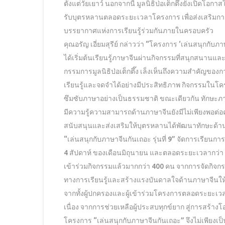
ตั้งแต่วัยเยาว์ นอกจากนี้ มูลนิธิป่อเต็กตึ๊งยังเปิดโอก
รับบุตรหลานตลอดระยะเวลาโครงการ เพื่อส่งเสริมก
บรรยากาศแห่งการเรียนรู้ร่วมกันภายในครอบครัว
คุณอรัญ เอี่ยมสุรีย์ กล่าวว่า “โครงการ ‘เล่นสนุกกับภา
ได้เริ่มต้นเรียนรู้ภาษาจีนผ่านกิจกรรมที่สนุกสนาน
กรรมการมูลนิธิป่อเต็กตึ๊ง เล็งเห็นถึงความสำคัญของก
เรียนรู้และจดจำได้อย่างมีประสิทธิภาพ กิจกรรมในโครง
ซึมซับภาษาอย่างเป็นธรรมชาติ ขณะเดียวกัน ทักษะภาษา
มีความรู้ความสามารถด้านภาษาจีนยังมีไม่เพียงพอต่
สนับสนุนและส่งเสริมให้บุตรหลานได้พัฒนาทักษะด้าน
“เล่นสนุกกับภาษาจีนกันเถอะ รุ่นที่ 9” จัดการเรียน
4 สัปดาห์ ของเดือนมิถุนายน และตลอดระยะเวลากว่า 
เข้าร่วมกิจกรรมแล้วมากกว่า 400 คน จากการจัดกิจกร
ทางการเรียนรู้และสร้างแรงบันดาลใจด้านภาษาจีนให้แ
จากทั้งผู้ปกครองและผู้เข้าร่วมโครงการตลอดระยะเวลากว
เนื่อง จากการช่วยเหลือผู้ประสบทุกข์ยาก สู่การ
โครงการ “เล่นสนุกกับภาษาจีนกันเถอะ” จึงไม่เพียง