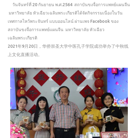
วันจันทร์ที่ 20 กันยายน พ.ศ.2564 สถาบันขงจื่อการแพทย์แผนจีน
มหาวิทยาลัย หัวเฉียวเฉลิมพระเกียรติได้จัดกิจกรรมเนื่องในวัน
เทศกาลไหว้พระจันทร์ แบบออนไลน์ ผ่านเพจ Facebook ของ
สถาบันขงจื่อการแพทย์แผนจีน มหาวิทยาลัย หัวเฉียว
เฉลิมพระเกียรติ
2021年9月20日，华侨崇圣大学中医孔子学院成功举办了中秋线
上文化直播活动。