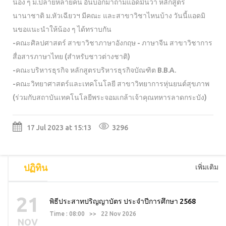
น้อง ๆ ม.ปลายหลายคน อินบ็อกมาถามแอดมินว่า หลักสูตร
นานาชาติ ม.หัวเฉียวฯ มีคณะ และสาขาวิชาไหนบ้าง วันนี้แอดมิ
นขอแนะนำให้น้อง ๆ ได้ทราบกัน
-คณะศิลปศาสตร์ สาขาวิชาภาษาอังกฤษ - ภาษาจีน สาขาวิชาการ
สื่อสารภาษาไทย (สำหรับชาวต่างชาติ)
-คณะบริหารธุรกิจ หลักสูตรบริหารธุรกิจบัณฑิต B.B.A.
-คณะวิทยาศาสตร์และเทคโนโลยี สาขาวิทยาการหุ่นยนต์สุขภาพ
(ร่วมกับสถาบันเทคโนโลยีพระจอมเกล้าเจ้าคุณทหารลาดกระบัง)
17 Jul 2023 at 15:13
3296
ปฏิทิน
เพิ่มเติม
21
พิธีประสาทปริญญาบัตร ประจำปีการศึกษา 2568
Time : 08:00 >> 22 Nov 2026
NOV